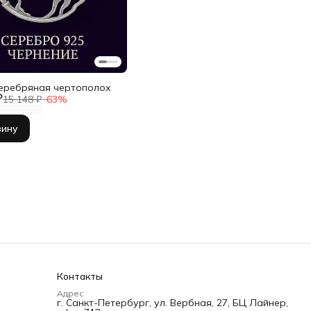
еребряная чертополох
₽
15 148 ₽
−
63
%
зину
Контакты
Адрес
г. Санкт-Петербург, ул. Вербная, 27, БЦ Лайнер,