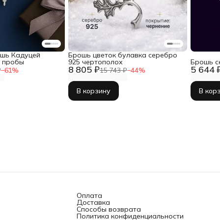
шь Кадуцей
Брошь цветок булавка серебро
5 пробы
925 чертополох
Брошь с
8 805 ₽
5 644 
₽
−
61
%
15 743 ₽
−
44
%
В корзину
В кор
Оплата
Доставка
Способы возврата
Политика конфиденциальности