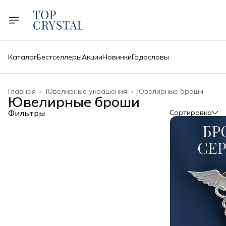
Каталог
Бестселлеры
Акции
Новинки
Годословы
Главная
›
Ювелирные украшения
›
Ювелирные броши
Ювелирные броши
Фильтры
Сортировка