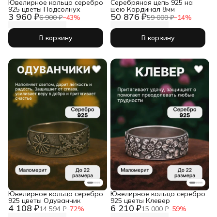
Ювелирное кольцо серебро
Серебряная цепь 925 на
925 цветы Подсолнух
шею Кардинал 8мм
3 960 ₽
50 876 ₽
6 900 ₽
−
43
%
59 000 ₽
−
14
%
В корзину
В корзину
Ювелирное кольцо серебро
Ювелирное кольцо серебро
925 цветы Одуванчик
925 цветы Клевер
4 108 ₽
6 210 ₽
14 594 ₽
−
72
%
15 000 ₽
−
59
%