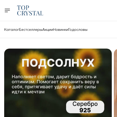
Каталог
Бестселлеры
Акции
Новинки
Годословы