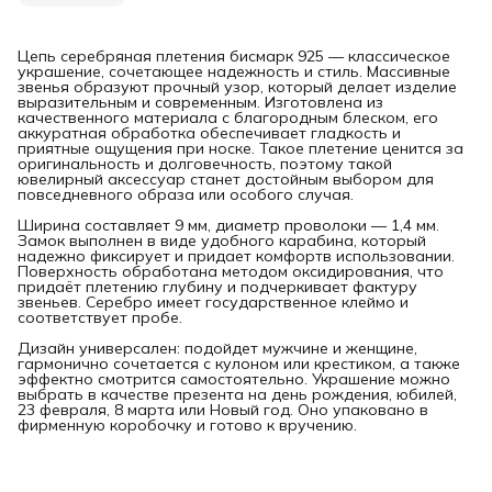
Цепь серебряная плетения бисмарк 925 — классическое
украшение, сочетающее надежность и стиль. Массивные
звенья образуют прочный узор, который делает изделие
выразительным и современным. Изготовлена из
качественного материала с благородным блеском, его
аккуратная обработка обеспечивает гладкость и
приятные ощущения при носке. Такое плетение ценится за
оригинальность и долговечность, поэтому такой
ювелирный аксессуар станет достойным выбором для
повседневного образа или особого случая.
Ширина составляет 9 мм, диаметр проволоки — 1,4 мм.
Замок выполнен в виде удобного карабина, который
надежно фиксирует и придает комфортв использовании.
Поверхность обработана методом оксидирования, что
придаёт плетению глубину и подчеркивает фактуру
звеньев. Серебро имеет государственное клеймо и
соответствует пробе.
Дизайн универсален: подойдет мужчине и женщине,
гармонично сочетается с кулоном или крестиком, а также
эффектно смотрится самостоятельно. Украшение можно
выбрать в качестве презента на день рождения, юбилей,
23 февраля, 8 марта или Новый год. Оно упаковано в
фирменную коробочку и готово к вручению.