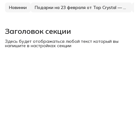
Новинки
Подарки на 23 февраля от Top Crystal — серебро, которое носят каждый день
Ц
Заголовок секции
Здесь будет отображаться любой текст который вы
напишите в настройках секции