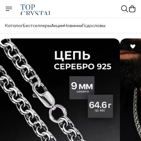
Каталог
Бестселлеры
Акции
Новинки
Годословы