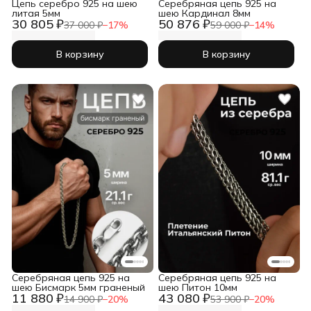
Цепь серебро 925 на шею
Серебряная цепь 925 на
литая 5мм
шею Кардинал 8мм
30 805 ₽
50 876 ₽
37 000 ₽
−
17
%
59 000 ₽
−
14
%
В корзину
В корзину
Серебряная цепь 925 на
Серебряная цепь 925 на
шею Бисмарк 5мм граненый
шею Питон 10мм
11 880 ₽
43 080 ₽
14 900 ₽
−
20
%
53 900 ₽
−
20
%