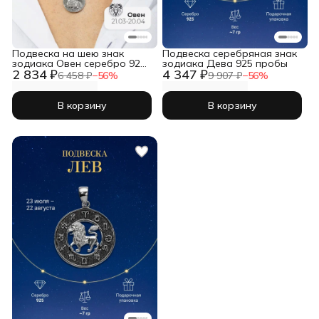
Подвеска на шею знак
Подвеска серебряная знак
зодиака Овен серебро 925
зодиака Дева 925 пробы
2 834 ₽
4 347 ₽
пробы
6 458 ₽
−
56
%
9 907 ₽
−
56
%
В корзину
В корзину