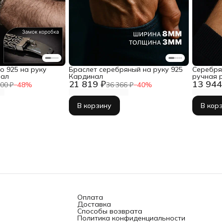
о 925 на руку
Браслет серебряный на руку 925
Серебря
нал
Кардинал
ручная 
21 819 ₽
13 944
00 ₽
−
48
%
36 366 ₽
−
40
%
В корзину
В кор
Оплата
Доставка
Способы возврата
Политика конфиденциальности