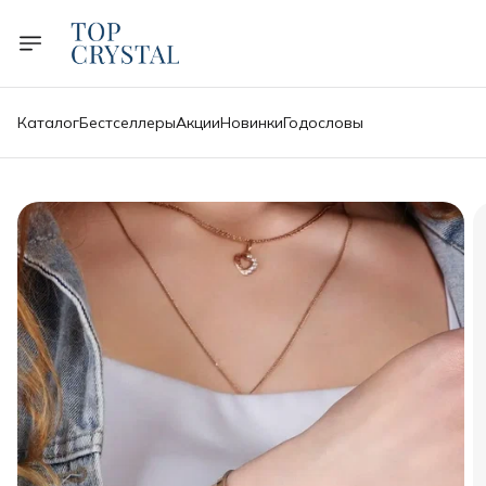
Каталог
Бестселлеры
Акции
Новинки
Годословы