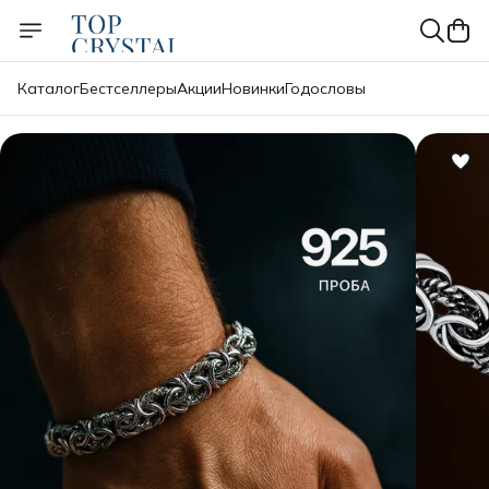
Каталог
Бестселлеры
Акции
Новинки
Годословы