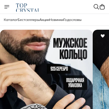
Каталог
Бестселлеры
Акции
Новинки
Годословы