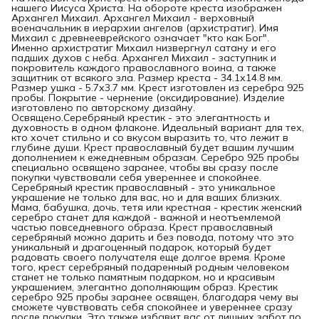
нашего Иисуса Христа. На обороте креста изображен
Архангел Михаил. Архангел Михаил - верховный
военачальник в иерархии ангелов (архистратиг). Имя
Михаил с древнееврейского означает "кто как Бог".
Именно архистратиг Михаил низвергнул сатану и его
падших духов с неба. Архангел Михаил - заступник и
покровитель каждого православного воина, а также
защитник от всякого зла. Размер креста - 34.1х14.8 мм.
Размер ушка - 5.7х3.7 мм. Крест изготовлен из серебра 925
пробы. Покрытие - чернение (оксидирование). Изделие
изготовлено по авторскому дизайну.
Освящено.Серебряный крестик - это элегантность и
духовность в одном флаконе. Идеальный вариант для тех,
кто хочет стильно и со вкусом выразить то, что лежит в
глубине души. Крест православный будет вашим лучшим
дополнением к ежедневным образам. Серебро 925 пробы
специально освящено заранее, чтобы вы сразу после
покупки чувствовали себя увереннее и спокойнее.
Серебряный крестик православный - это уникальное
украшение не только для вас, но и для ваших близких.
Мама, бабушка, дочь, тетя или крестная - крестик женский
серебро станет для каждой - важной и неотъемлемой
частью повседневного образа. Крест православный
серебряный можно дарить и без повода, потому что это
уникальный и драгоценный подарок, который будет
радовать своего получателя еще долгое время. Кроме
того, крест серебряный подаренный родным человеком
станет не только памятным подарком, но и красивым
украшением, элегантно дополняющим образ. Крестик
серебро 925 пробы заранее освящен, благодаря чему вы
сможете чувствовать себя спокойнее и увереннее сразу
после покупки. Это также избавит вас от лишних забот по