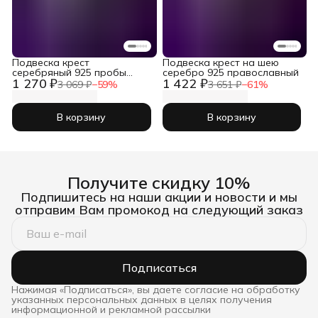
Подвеска крест
Подвеска крест на шею
серебряный 925 пробы
серебро 925 православный
1 270 ₽
1 422 ₽
православный
3 069 ₽
−
59
%
3 651 ₽
−
61
%
В корзину
В корзину
Получите скидку 10%
Подпишитесь на наши акции и новости и мы
отправим Вам промокод на следующий заказ
Подписаться
Нажимая «Подписаться», вы даете согласие на обработку
указанных персональных данных в целях получения
информационной и рекламной рассылки