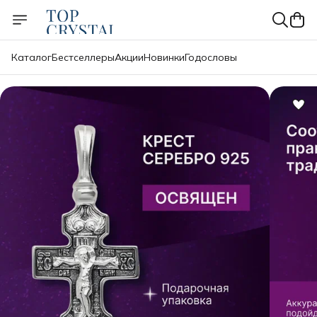
Каталог
Бестселлеры
Акции
Новинки
Годословы