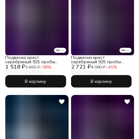
Подвеска крест
Подвеска крест
серебряный 925 пробы
серебряный 925 пробы
1 518 ₽
2 721 ₽
православный
православный
3 665 ₽
−
59
%
4 980 ₽
−
45
%
В корзину
В корзину