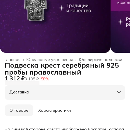
Главная
›
Ювелирные украшения
›
Ювелирные подвески
Подвеска крест серебряный 925
пробы православный
1 312 ₽
3 108 ₽
−
58
%
Доставка
О товаре
Характеристики
На лицевой стороне креста изображено Распятие Господа