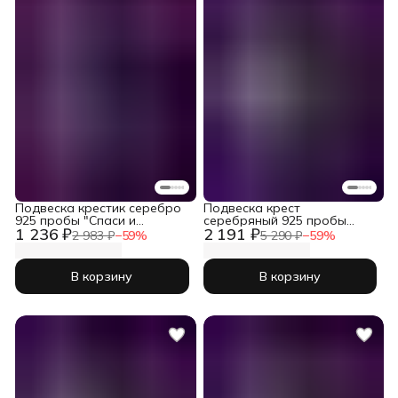
Подвеска крестик серебро
Подвеска крест
925 пробы "Спаси и
серебряный 925 пробы
1 236 ₽
2 191 ₽
Сохрани"
православный
2 983 ₽
−
59
%
5 290 ₽
−
59
%
В корзину
В корзину