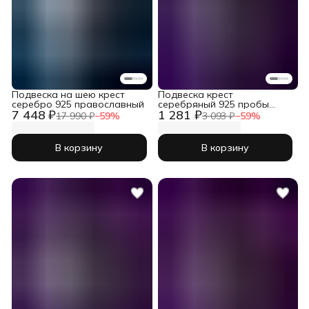
Подвеска на шею крест
Подвеска крест
серебро 925 православный
серебряный 925 пробы
7 448 ₽
1 281 ₽
православный
17 990 ₽
−
59
%
3 093 ₽
−
59
%
В корзину
В корзину