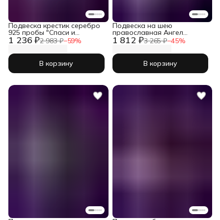
Подвеска крестик серебро
Подвеска на шею
925 пробы "Спаси и
православная Ангел
1 236 ₽
1 812 ₽
Сохрани"
Хранитель серебро 925
2 983 ₽
−
59
%
3 265 ₽
−
45
%
В корзину
В корзину