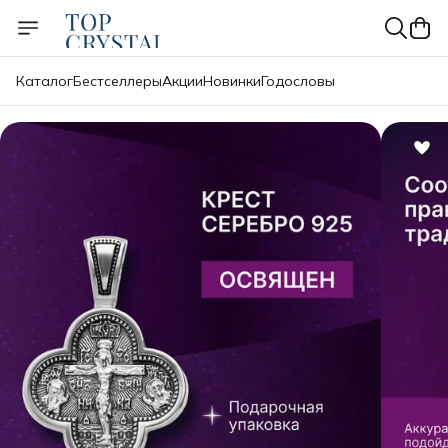
Каталог
Бестселлеры
Акции
Новинки
Годословы