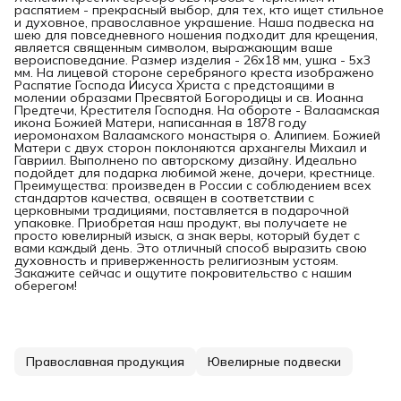
распятием - прекрасный выбор, для тех, кто ищет стильное
и духовное, православное украшение. Наша подвеска на
шею для повседневного ношения подходит для крещения,
является священным символом, выражающим ваше
вероисповедание. Размер изделия - 26х18 мм, ушка - 5х3
мм. На лицевой стороне серебряного креста изображено
Распятие Господа Иисуса Христа с предстоящими в
молении образами Пресвятой Богородицы и св. Иоанна
Предтечи, Крестителя Господня. На обороте - Валаамская
икона Божией Матери, написанная в 1878 году
иеромонахом Валаамского монастыря о. Алипием. Божией
Матери с двух сторон поклоняются архангелы Михаил и
Гавриил. Выполнено по авторскому дизайну. Идеально
подойдет для подарка любимой жене, дочери, крестнице.
Преимущества: произведен в России с соблюдением всех
стандартов качества, освящен в соответствии с
церковными традициями, поставляется в подарочной
упаковке. Приобретая наш продукт, вы получаете не
просто ювелирный изыск, а знак веры, который будет с
вами каждый день. Это отличный способ выразить свою
духовность и приверженность религиозным устоям.
Закажите сейчас и ощутите покровительство с нашим
оберегом!
Православная продукция
Ювелирные подвески