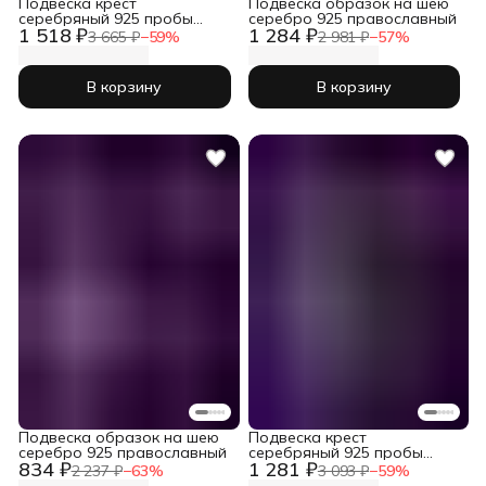
Подвеска крест
Подвеска образок на шею
серебряный 925 пробы
серебро 925 православный
1 518 ₽
1 284 ₽
православный
3 665 ₽
−
59
%
2 981 ₽
−
57
%
В корзину
В корзину
Подвеска образок на шею
Подвеска крест
серебро 925 православный
серебряный 925 пробы
834 ₽
1 281 ₽
православный
2 237 ₽
−
63
%
3 093 ₽
−
59
%