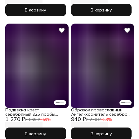
В корзину
В корзину
Подвеска крест
Образок православный
серебряный 925 пробы
Ангел-хранитель серебро
1 270 ₽
940 ₽
православный
925 проба
3 069 ₽
−
59
%
2 270 ₽
−
59
%
В корзину
В корзину