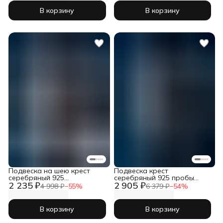
В корзину
В корзину
Подвеска на шею крест
Подвеска крест
серебряный 925
серебряный 925 пробы
2 235 ₽
2 905 ₽
православный
православный
4 998 ₽
−
55
%
6 379 ₽
−
54
%
В корзину
В корзину