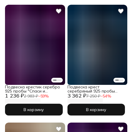
Подвеска крестик серебро
Подвеска крест
925 пробы "Спаси и
серебряный 925 пробы
1 236 ₽
3 362 ₽
Сохрани"
православный
2 983 ₽
−
59
%
7 250 ₽
−
54
%
В корзину
В корзину