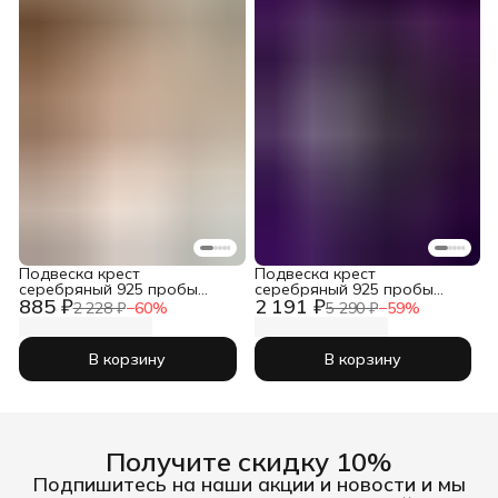
Подвеска крест
Подвеска крест
серебряный 925 пробы
серебряный 925 пробы
885 ₽
2 191 ₽
православный
православный
2 228 ₽
−
60
%
5 290 ₽
−
59
%
В корзину
В корзину
Получите скидку 10%
Подпишитесь на наши акции и новости и мы