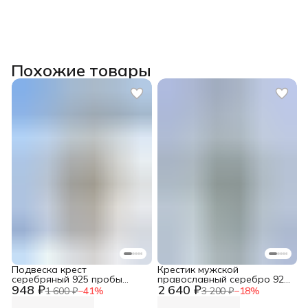
Похожие товары
Подвеска крест
Крестик мужской
серебряный 925 пробы
православный серебро 925
948 ₽
2 640 ₽
православный
пробы
1 600 ₽
−
41
%
3 200 ₽
−
18
%