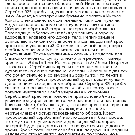
глаза, оберегает своих обладателей. Именно поэтому
такая подвеска очень ценится и ценилась во все времена.
Серебро 925 пробы - идеальный металл для крестика на
шею. Амулет, на котором изображено распятие Иисуса
Христа очень ценно как для женщин, так и для мужчин.
Ведь все православные носят кулончик такого типа.
Оберег на обратной стороне которого изображена
Богородица, обеспечит надёжную защиту и охрану
здоровья человека, его дома и тела. Религиозные и
церковные реликвии очень важны и ценны. Данный крест -
красивый и уникальный. Он имеет отличный цвет, покрыт
особым чернением. Может использоваться и как
крестильный. Такое украшение - отличный подарок для
близкого человека, супруга, мамы или ребенка. Размер
крестика - 26,5х15,1 мм. Размер ушка - 5,2х2,6 мм. Покртыие
- позолота. Серебряный крестик - это элегантность и
духовность в одном флаконе. Идеальный вариант для тех,
кто хочет стильно и со вкусом выразить то, что лежит в
глубине души. Крест православный будет вашим лучшим
дополнением к ежедневным образам. Серебро 925 пробы
специально освящено заранее, чтобы вы сразу после
покупки чувствовали себя увереннее и спокойнее.
Серебряный крестик в позолоте православный - это
уникальное украшение не только для вас, но и для ваших
близких. Мама, бабушка, дочь, тетя или крестная - крестик
женский серебро станет для каждой - важной и
неотъемлемой частью повседневного образа. Крест
православный серебряный можно дарить и без повода,
потому что это уникальный и драгоценный подарок,
который будет радовать своего получателя еще долгое
время. Кроме того, крест серебряный подаренный родным
человеком станет не только памятным подарком, но и