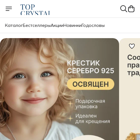
Каталог
Бестселлеры
Акции
Новинки
Годословы