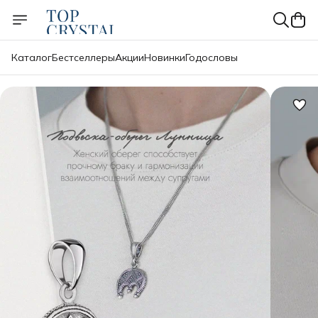
Каталог
Бестселлеры
Акции
Новинки
Годословы