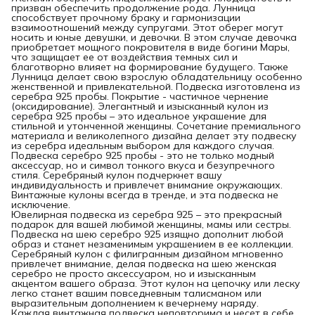
призван обеспечить продолжение рода. Лунница
способствует прочному браку и гармонизации
взаимоотношений между супругами. Этот оберег могут
носить и юные девушки, и девочки. В этом случае девочка
приобретает мощного покровителя в виде богини Мары,
что защищает ее от воздействия темных сил и
благотворно влияет на формирование будущего. Также
Лунница делает свою взрослую обладательницу особенно
женственной и привлекательной. Подвеска изготовлена из
серебра 925 пробы. Покрытие - частичное чернение
(оксидирование). Элегантный и изысканный кулон из
серебра 925 пробы – это идеальное украшение для
стильной и утонченной женщины. Сочетание премиального
материала и великолепного дизайна делает эту подвеску
из серебра идеальным выбором для каждого случая.
Подвеска серебро 925 пробы - это не только модный
аксессуар, но и символ тонкого вкуса и безупречного
стиля. Серебряный кулон подчеркнет вашу
индивидуальность и привлечет внимание окружающих.
Винтажные кулоны всегда в тренде, и эта подвеска не
исключение.
Ювелирная подвеска из серебра 925 – это прекрасный
подарок для вашей любимой женщины, мамы или сестры.
Подвеска на шею серебро 925 изящно дополнит любой
образ и станет незаменимым украшением в ее коллекции.
Серебряный кулон с филигранным дизайном мгновенно
привлечет внимание, делая подвеска на шею женская
серебро не просто аксессуаром, но и изысканным
акцентом вашего образа. Этот кулон на цепочку или леску
легко станет вашим повседневным талисманом или
выразительным дополнением к вечернему наряду.
Каждая винтажная подвеска неповторима и несет в себе