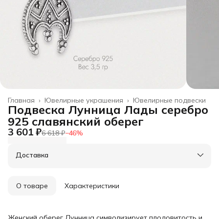
Главная
›
Ювелирные украшения
›
Ювелирные подвески
Подвеска Лунница Лады серебро
925 славянский оберег
3 601 ₽
6 618 ₽
−
46
%
Доставка
О товаре
Характеристики
Женский оберег Лунница символизирует плодовитость и