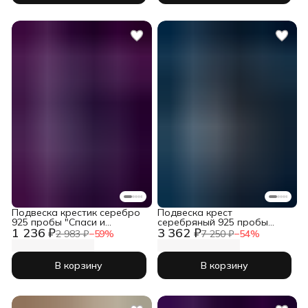
Подвеска крестик серебро
Подвеска крест
925 пробы "Спаси и
серебряный 925 пробы
1 236 ₽
3 362 ₽
Сохрани"
православный
2 983 ₽
−
59
%
7 250 ₽
−
54
%
В корзину
В корзину