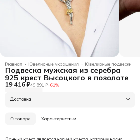
Главная
›
Ювелирные украшения
›
Ювелирные подвески
Подвеска мужская из серебра
925 крест Высоцкого в позолоте
19 416 ₽
49 891 ₽
−
61
%
Доставка
О товаре
Характеристики
Данный крест является копией креста, который носил