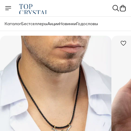
Каталог
Бестселлеры
Акции
Новинки
Годословы