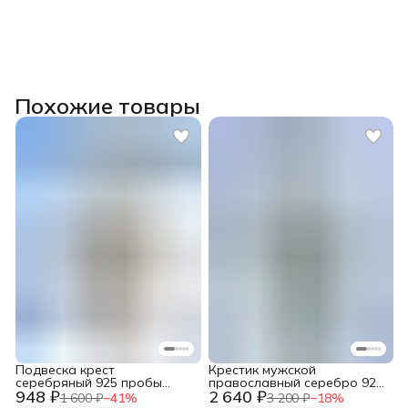
Похожие товары
Подвеска крест
Крестик мужской
серебряный 925 пробы
православный серебро 925
948 ₽
2 640 ₽
православный
пробы
1 600 ₽
−
41
%
3 200 ₽
−
18
%