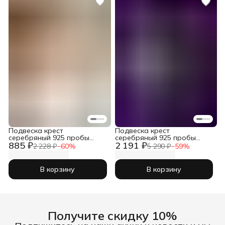
Подвеска крест
Подвеска крест
серебряный 925 пробы
серебряный 925 пробы
885 ₽
2 191 ₽
православный
православный
2 228 ₽
−
60
%
5 290 ₽
−
59
%
В корзину
В корзину
Получите скидку 10%