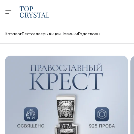
Каталог
Бестселлеры
Акции
Новинки
Годословы