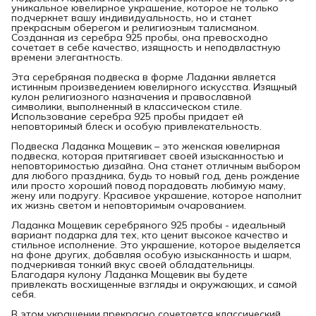
уникальное ювелирное украшение, которое не только
подчеркнет вашу индивидуальность, но и станет
прекрасным оберегом и религиозным талисманом.
Созданная из серебра 925 пробы, она превосходно
сочетает в себе качество, изящность и неподвластную
времени элегантность.
Эта серебряная подвеска в форме Ладанки является
истинным произведением ювелирного искусства. Изящный
кулон религиозного назначения и православной
символики, выполненный в классическом стиле.
Использование серебра 925 пробы придает ей
неповторимый блеск и особую привлекательность.
Подвеска Ладанка Мощевик – это женская ювелирная
подвеска, которая притягивает своей изысканностью и
неповторимостью дизайна. Она станет отличным выбором
для любого праздника, будь то новый год, день рождение
или просто хороший повод порадовать любимую маму,
жену или подругу. Красивое украшение, которое наполнит
их жизнь светом и неповторимым очарованием.
Ладанка Мощевик серебряного 925 пробы - идеальный
вариант подарка для тех, кто ценит высокое качество и
стильное исполнение. Это украшение, которое выделяется
на фоне других, добавляя особую изысканность и шарм,
подчеркивая тонкий вкус своей обладательницы.
Благодаря кулону Ладанка Мощевик вы будете
привлекать восхищенные взгляды и окружающих, и самой
себя.
В этом украшении прекрасно сочетается классический