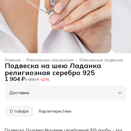
Главная
›
Ювелирные украшения
›
Ювелирные подвески
Подвеска на шею Ладанка
религиозная серебро 925
1 904 ₽
5 000 ₽
−
62
%
Доставка
О товаре
Характеристики
Подвеска Ладанка Мощевик серебряный 925 пробы - это