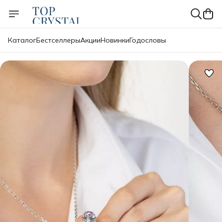
Каталог
Бестселлеры
Акции
Новинки
Годословы