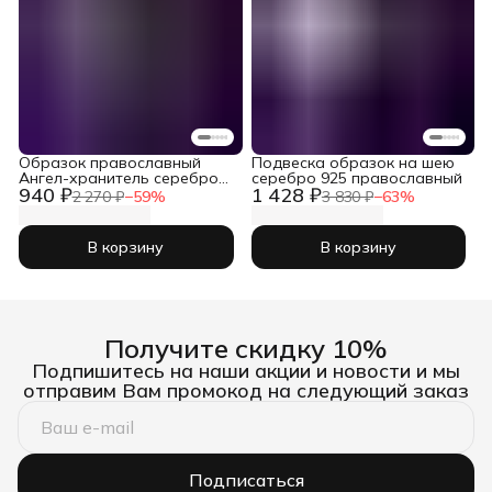
Образок православный
Подвеска образок на шею
Ангел-хранитель серебро
серебро 925 православный
940 ₽
1 428 ₽
925 проба
2 270 ₽
−
59
%
3 830 ₽
−
63
%
В корзину
В корзину
Получите скидку 10%
Подпишитесь на наши акции и новости и мы
отправим Вам промокод на следующий заказ
Подписаться