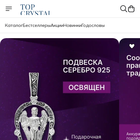
Каталог
Бестселлеры
Акции
Новинки
Годословы