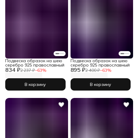
Подвеска образок на шею
Подвеска образок на шею
серебро 925 православный
серебро 925 православный
834 ₽
895 ₽
2 237 ₽
−
63
%
2 400 ₽
−
63
%
В корзину
В корзину