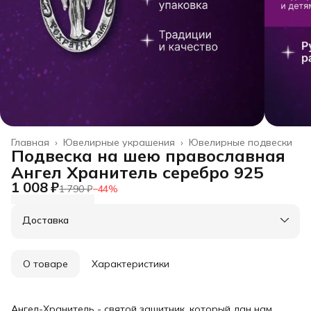
Главная
›
Ювелирные украшения
›
Ювелирные подвески
Подвеска на шею православная
Ангел Хранитель серебро 925
1 008 ₽
1 790 ₽
−
44
%
Доставка
О товаре
Характеристики
Ангел-Хранитель - святой защитник, который дан нам