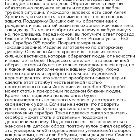
Господом с самого рождения. Обратившись к нему, вы
обязательно получите защиту и поддержку в любой
трудной ситуации. У каждого человека есть свой Ангел
Хранитель, и считается, что именно он - наша главная
защита. Поддержку Высших сил мы обретаем еще с
рождения, и наш святой защитник охраняет как наше тело,
так и душу. Вы можете обратиться к нему в любую минуту,
но, помолившись перед иконой, вы получите ответ гораздо
быстрее. Размер подвески - 33х14 мм. Размер ушка - 6х3
мм. Серебро 925 проба. Покрытие: чернение
(оксидирование). Изделие изготовлено по авторскому
дизайну. Освящено.Ангел хранитель - один из самых
сильных вестников, который оберегает людей от несчастий
и помогает в беде. Подвеска с ангелом - это ваш личный
оберег, который будет не только символом вашей веры, но
и лаконичным дополнением к вашему образу. Икона
ангела хранителя серебро нательная - идеальный
вариант для тех, кто желает приобрести символ веры и
сделать этот атрибут неотъемлемой частью
повседневного стиля. Ангелочек из серебра 925 пробы
может стать и прекрасным подарком близким людям.
Кроме того, подвеска на шею ангел будет
символизировать крещеного человека, у которого есть
свой вестник удачи. Если вы не знаете что подарить
крестнику, сделайте это красиво с помощью кулона -
ангелочек из серебра. Такая подвеска ангел хранитель
серебро может стать и отдельным подарком и
дополнением к нему. Подвеска ангел - легко впишется в
женский или детский образ, поэтому кулон ангел серебро -
это универсальный и одновременно уникальный подарок
как для мамы, жены или бабушки, так и для детей. Символ
ангела из серебра будет придавать удачу своему