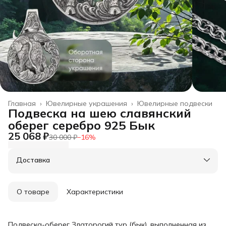
Главная
›
Ювелирные украшения
›
Ювелирные подвески
Подвеска на шею славянский
оберег серебро 925 Бык
25 068 ₽
30 000 ₽
−
16
%
Доставка
О товаре
Характеристики
Подвеска-оберег Златорогий тур (бык), выполненная из