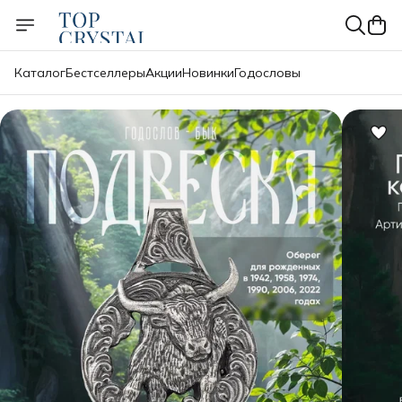
Каталог
Бестселлеры
Акции
Новинки
Годословы