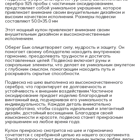
серебра 925 пробы с частичным оксидированием,
представляет собой уникальное украшение, которое
привлекает внимание своим внушительным дизайном и
высоким качеством исполнения. Размеры подвески
составляют 50.0×35.0 мм
Этот мощный кулон привлекает внимание своим
внушительным дизайном и высококачественным
исполнением.
Оберег Бык олицетворяет силу, мудрость и защиту. Он
помогает своему обладателю находить внутреннюю
гармонию, преодолевать трудности и достигать
поставленных целей. Подвеска включает руны и
сакральные элементы, что делает ее уникальным амулетом
с глубоким смыслом, помогающим находить путь и
раскрывать скрытые способности.
Подвеска на шею выполнена из высококачественного
серебра, что гарантирует ее долговечность и
устойчивость к внешним воздействиям.Частичное
оксидирование придает изделию благородный и
винтажный вид, подчеркивая его уникальность и
индивидуальность. Каждая деталь внимательно
проработана, чтобы создать идеальный и элегантный
дизайн, достойный восхищения. Благодаря своей
изысканности и красоте, подвеска станет прекрасным
украшением на любое время года.
Кулон прекрасно смотрится на шее и гармонично
сочетается с серебряной цепью из нашего ассортимента.
Такой подарок станет выразительным знаком любви, веры