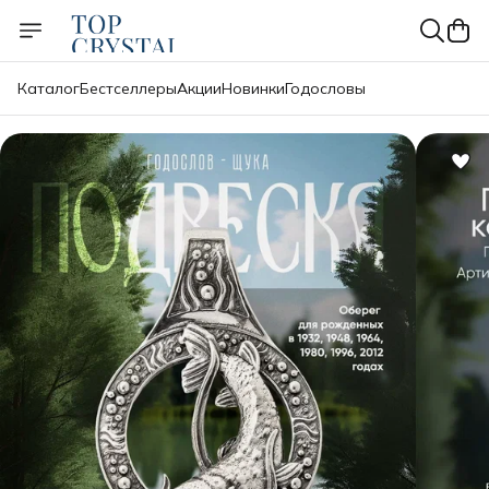
Каталог
Бестселлеры
Акции
Новинки
Годословы