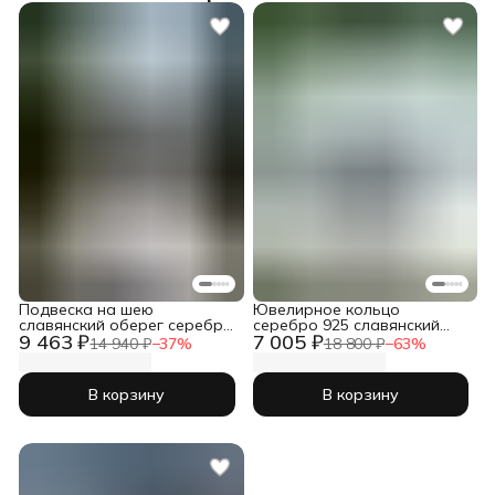
Подвеска на шею
Ювелирное кольцо
славянский оберег серебро
серебро 925 славянский
9 463 ₽
7 005 ₽
925 Щука
оберег Щука
14 940 ₽
−
37
%
18 800 ₽
−
63
%
В корзину
В корзину