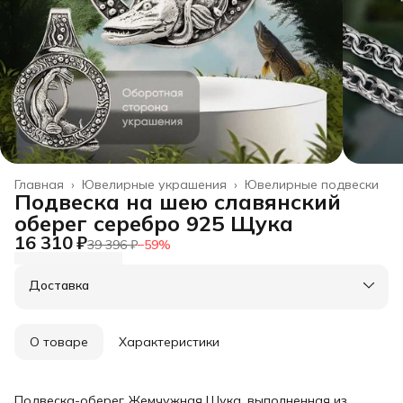
Главная
›
Ювелирные украшения
›
Ювелирные подвески
Подвеска на шею славянский
оберег серебро 925 Щука
16 310 ₽
39 396 ₽
−
59
%
Доставка
О товаре
Характеристики
Подвеска-оберег Жемчужная Щука, выполненная из