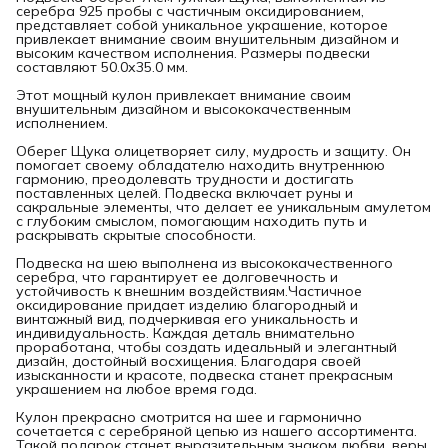
серебра 925 пробы с частичным оксидированием,
представляет собой уникальное украшение, которое
привлекает внимание своим внушительным дизайном и
высоким качеством исполнения. Размеры подвески
составляют 50.0х35.0 мм.
Этот мощный кулон привлекает внимание своим
внушительным дизайном и высококачественным
исполнением.
Оберег Щука олицетворяет силу, мудрость и защиту. Он
помогает своему обладателю находить внутреннюю
гармонию, преодолевать трудности и достигать
поставленных целей. Подвеска включает руны и
сакральные элементы, что делает ее уникальным амулетом
с глубоким смыслом, помогающим находить путь и
раскрывать скрытые способности.
Подвеска на шею выполнена из высококачественного
серебра, что гарантирует ее долговечность и
устойчивость к внешним воздействиям.Частичное
оксидирование придает изделию благородный и
винтажный вид, подчеркивая его уникальность и
индивидуальность. Каждая деталь внимательно
проработана, чтобы создать идеальный и элегантный
дизайн, достойный восхищения. Благодаря своей
изысканности и красоте, подвеска станет прекрасным
украшением на любое время года.
Кулон прекрасно смотрится на шее и гармонично
сочетается с серебряной цепью из нашего ассортимента.
Такой подарок станет выразительным знаком любви, веры