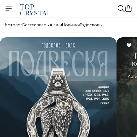
Каталог
Бестселлеры
Акции
Новинки
Годословы