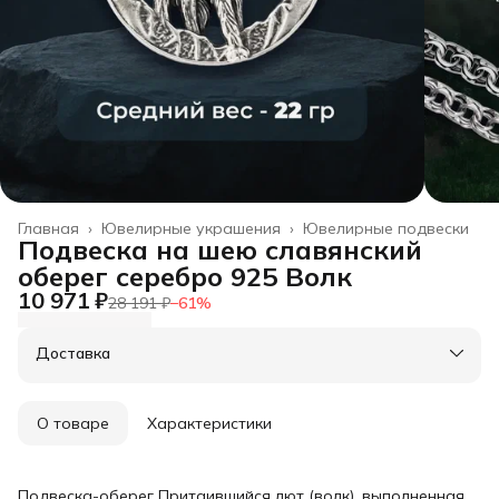
Главная
›
Ювелирные украшения
›
Ювелирные подвески
Подвеска на шею славянский
оберег серебро 925 Волк
10 971 ₽
28 191 ₽
−
61
%
Доставка
О товаре
Характеристики
Подвеска-оберег Притаившийся лют (волк), выполненная