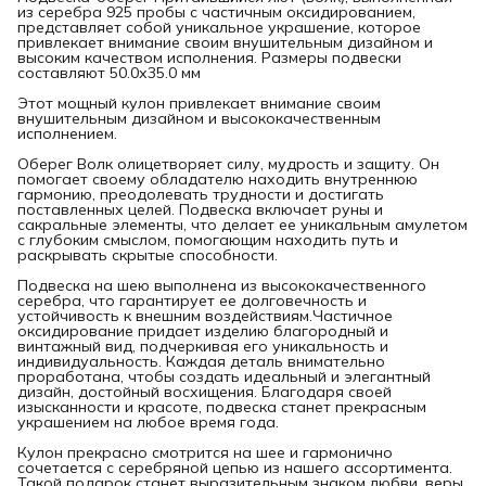
из серебра 925 пробы с частичным оксидированием,
представляет собой уникальное украшение, которое
привлекает внимание своим внушительным дизайном и
высоким качеством исполнения. Размеры подвески
составляют 50.0х35.0 мм
Этот мощный кулон привлекает внимание своим
внушительным дизайном и высококачественным
исполнением.
Оберег Волк олицетворяет силу, мудрость и защиту. Он
помогает своему обладателю находить внутреннюю
гармонию, преодолевать трудности и достигать
поставленных целей. Подвеска включает руны и
сакральные элементы, что делает ее уникальным амулетом
с глубоким смыслом, помогающим находить путь и
раскрывать скрытые способности.
Подвеска на шею выполнена из высококачественного
серебра, что гарантирует ее долговечность и
устойчивость к внешним воздействиям.Частичное
оксидирование придает изделию благородный и
винтажный вид, подчеркивая его уникальность и
индивидуальность. Каждая деталь внимательно
проработана, чтобы создать идеальный и элегантный
дизайн, достойный восхищения. Благодаря своей
изысканности и красоте, подвеска станет прекрасным
украшением на любое время года.
Кулон прекрасно смотрится на шее и гармонично
сочетается с серебряной цепью из нашего ассортимента.
Такой подарок станет выразительным знаком любви, веры