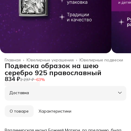
Главная
›
Ювелирные украшения
›
Ювелирные подвески
Подвеска образок на шею
серебро 925 православный
834 ₽
2 237 ₽
−
63
%
Доставка
О товаре
Характеристики
Владимирская икона Божией Матери, по преданию, была