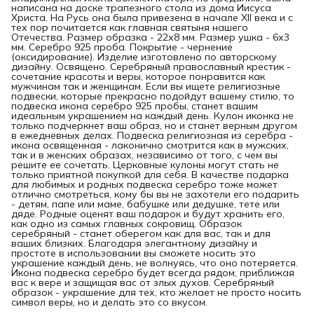
написана на доске трапезного стола из дома Иисуса
Христа. На Русь она была привезена в начале XII века и с
тех пор почитается как главная святыня нашего
Отечества. Размер образка - 22х8 мм. Размер ушка - 6х3
мм. Серебро 925 проба. Покрытие - чернение
(оксидирование). Изделие изготовлено по авторскому
дизайну. Освящено. Серебряный православный крестик -
сочетание красоты и веры, которое понравится как
мужчинам так и женщинам. Если вы ищете религиозные
подвески, которые прекрасно подойдут вашему стилю, то
подвеска икона серебро 925 пробы, станет вашим
идеальным украшением на каждый день. Кулон иконка не
только подчеркнет ваш образ, но и станет верным другом
в ежедневных делах. Подвеска религиозная из серебра -
икона освященная - лаконично смотрится как в мужских,
так и в женских образах, независимо от того, с чем вы
решите ее сочетать. Церковные кулоны могут стать не
только приятной покупкой для себя. В качестве подарка
для любимых и родных подвеска серебро тоже может
отлично смотреться, кому бы вы не захотели его подарить
- детям, папе или маме, бабушке или дедушке, тете или
дяде. Родные оценят ваш подарок и будут хранить его,
как одно из самых главных сокровищ. Образок
серебряный - станет оберегом как для вас, так и для
ваших близких. Благодаря элегантному дизайну и
простоте в использовании вы сможете носить это
украшение каждый день, не волнуясь, что оно потеряется.
Икона подвеска серебро будет всегда рядом, приближая
вас к вере и защищая вас от злых духов. Серебряный
образок - украшение для тех, кто желает не просто носить
символ веры, но и делать это со вкусом.