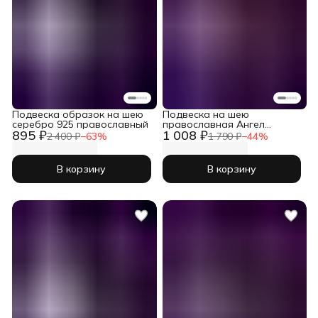
Подвеска образок на шею
Подвеска на шею
серебро 925 православный
православная Ангел
895 ₽
1 008 ₽
Хранитель серебро 925
2 400 ₽
−
63
%
1 790 ₽
−
44
%
В корзину
В корзину