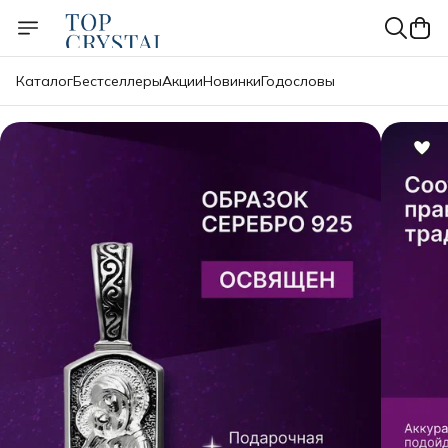
Каталог
Бестселлеры
Акции
Новинки
Годословы