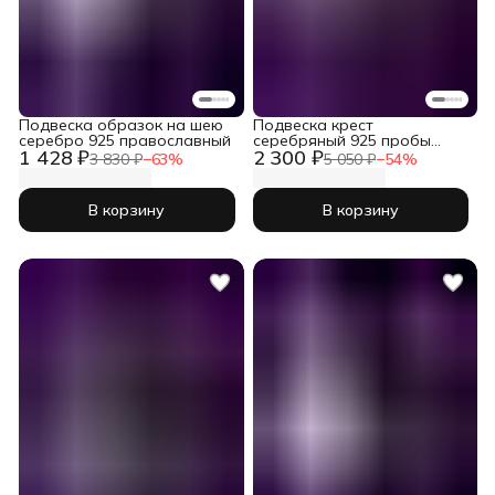
Подвеска образок на шею
Подвеска крест
серебро 925 православный
серебряный 925 пробы
1 428 ₽
2 300 ₽
православный
3 830 ₽
−
63
%
5 050 ₽
−
54
%
В корзину
В корзину