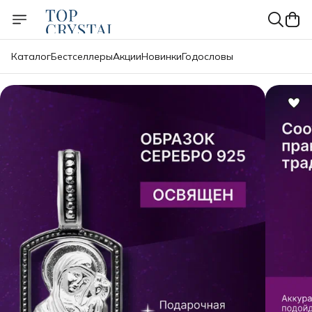
Каталог
Бестселлеры
Акции
Новинки
Годословы