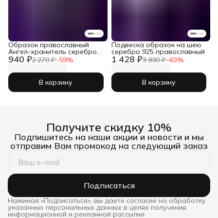
Образок православный
Подвеска образок на шею
Ангел-хранитель серебро
серебро 925 православный
940 ₽
1 428 ₽
925 проба
2 270 ₽
−
59
%
3 830 ₽
−
63
%
В корзину
В корзину
Получите скидку 10%
Подпишитесь на наши акции и новости и мы
отправим Вам промокод на следующий заказ
Подписаться
Нажимая «Подписаться», вы даете согласие на обработку
указанных персональных данных в целях получения
информационной и рекламной рассылки