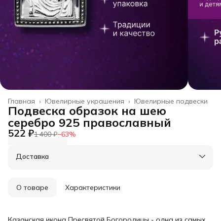
Главная
›
Ювелирные украшения
›
Ювелирные подвески
Подвеска образок на шею
серебро 925 православный
522 ₽
1 400 ₽
−
63
%
Доставка
О товаре
Характеристики
Казанская икона Пресвятой Богородицы - одна из самых