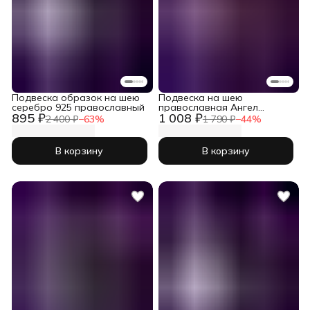
Подвеска образок на шею
Подвеска на шею
серебро 925 православный
православная Ангел
895 ₽
1 008 ₽
Хранитель серебро 925
2 400 ₽
−
63
%
1 790 ₽
−
44
%
В корзину
В корзину