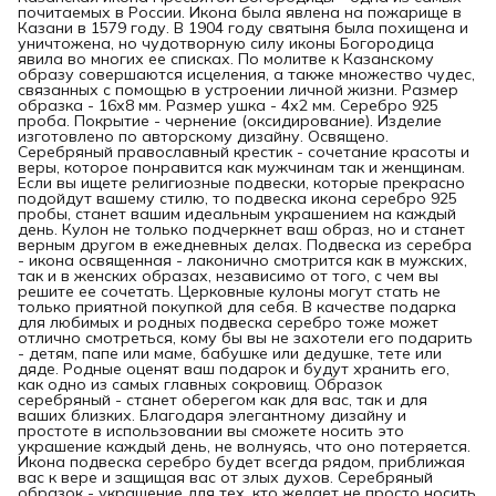
почитаемых в России. Икона была явлена на пожарище в
Казани в 1579 году. В 1904 году святыня была похищена и
уничтожена, но чудотворную силу иконы Богородица
явила во многих ее списках. По молитве к Казанскому
образу совершаются исцеления, а также множество чудес,
связанных с помощью в устроении личной жизни. Размер
образка - 16х8 мм. Размер ушка - 4х2 мм. Серебро 925
проба. Покрытие - чернение (оксидирование). Изделие
изготовлено по авторскому дизайну. Освящено.
Серебряный православный крестик - сочетание красоты и
веры, которое понравится как мужчинам так и женщинам.
Если вы ищете религиозные подвески, которые прекрасно
подойдут вашему стилю, то подвеска икона серебро 925
пробы, станет вашим идеальным украшением на каждый
день. Кулон не только подчеркнет ваш образ, но и станет
верным другом в ежедневных делах. Подвеска из серебра
- икона освященная - лаконично смотрится как в мужских,
так и в женских образах, независимо от того, с чем вы
решите ее сочетать. Церковные кулоны могут стать не
только приятной покупкой для себя. В качестве подарка
для любимых и родных подвеска серебро тоже может
отлично смотреться, кому бы вы не захотели его подарить
- детям, папе или маме, бабушке или дедушке, тете или
дяде. Родные оценят ваш подарок и будут хранить его,
как одно из самых главных сокровищ. Образок
серебряный - станет оберегом как для вас, так и для
ваших близких. Благодаря элегантному дизайну и
простоте в использовании вы сможете носить это
украшение каждый день, не волнуясь, что оно потеряется.
Икона подвеска серебро будет всегда рядом, приближая
вас к вере и защищая вас от злых духов. Серебряный
образок - украшение для тех, кто желает не просто носить