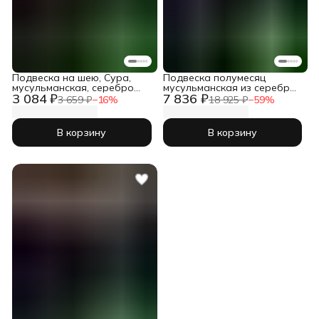
Подвеска на шею, Сура,
Подвеска полумесяц
мусульманская, серебро
мусульманская из серебра
3 084 ₽
7 836 ₽
925
925 пробы на шею
3 659 ₽
−
16
%
18 925 ₽
−
59
%
В корзину
В корзину