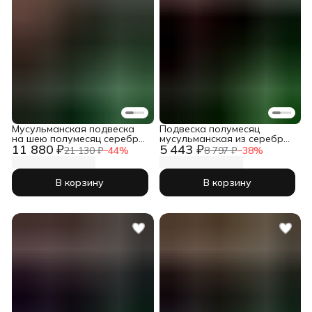
Мусульманская подвеска
Подвеска полумесяц
на шею полумесяц серебро
мусульманская из серебра
11 880 ₽
5 443 ₽
925
925 пробы на шею
21 130 ₽
−
44
%
8 797 ₽
−
38
%
В корзину
В корзину