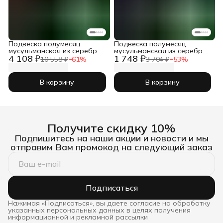
Подвеска полумесяц
Подвеска полумесяц
мусульманская из серебра
мусульманская из серебра
4 108 ₽
1 748 ₽
925 пробы на шею
925 пробы на шею
10 558 ₽
−
61
%
3 704 ₽
−
53
%
В корзину
В корзину
Получите скидку 10%
Подпишитесь на наши акции и новости и мы
отправим Вам промокод на следующий заказ
Подписаться
Нажимая «Подписаться», вы даете согласие на обработку
указанных персональных данных в целях получения
информационной и рекламной рассылки