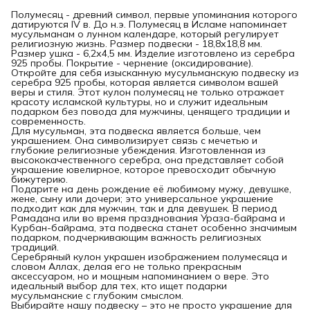
Полумесяц - древний символ, первые упоминания которого
датируются IV в. До н.э. Полумесяц в Исламе напоминает
мусульманам о лунном календаре, который регулирует
религиозную жизнь. Размер подвески - 18,8х18,8 мм.
Размер ушка - 6,2х4,5 мм. Изделие изготовлено из серебра
925 пробы. Покрытие - чернение (оксидирование).
Откройте для себя изысканную мусульманскую подвеску из
серебра 925 пробы, которая является символом вашей
веры и стиля. Этот кулон полумесяц не только отражает
красоту исламской культуры, но и служит идеальным
подарком без повода для мужчины, ценящего традиции и
современность.
Для мусульман, эта подвеска является больше, чем
украшением. Она символизирует связь с мечетью и
глубокие религиозные убеждения. Изготовленная из
высококачественного серебра, она представляет собой
украшение ювелирное, которое превосходит обычную
бижутерию.
Подарите на день рождение её любимому мужу, девушке,
жене, сыну или дочери; это универсальное украшение
подходит как для мужчин, так и для девушек. В период
Рамадана или во время празднования Ураза-байрама и
Курбан-байрама, эта подвеска станет особенно значимым
подарком, подчеркивающим важность религиозных
традиций.
Серебряный кулон украшен изображением полумесяца и
словом Аллах, делая его не только прекрасным
аксессуаром, но и мощным напоминанием о вере. Это
идеальный выбор для тех, кто ищет подарки
мусульманские с глубоким смыслом.
Выбирайте нашу подвеску – это не просто украшение для