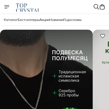
Каталог
Бестселлеры
Акции
Новинки
Годословы