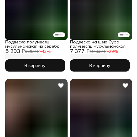
Подвеска полумесяц
Подвеска на шею Сура
мусульманская из серебра
полумесяц мусульманская,
5 293 ₽
7 377 ₽
925 пробы на шею
серебро 925
9 302 ₽
−
43
%
10 332 ₽
−
29
%
В корзину
В корзину