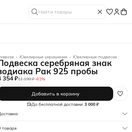
лавная
›
Ювелирные украшения
›
Ювелирные подвески
Подвеска серебряная знак
зодиака Рак 925 пробы
4 354 ₽
11 190 ₽
−
61
%
Добавить в корзину
До бесплатной доставки:
3 000 ₽
Доставка
О товаре