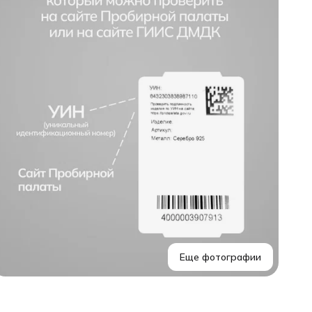
н
э
п
а
д
ю
п
е
у
н
ж
и
д
T
с
н
"
Еще фотографии