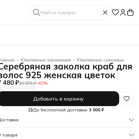
лавная
›
Ювелирные украшения
›
Ювелирные сувениры
Серебряная заколка краб для
волос 925 женская цветок
7 480 ₽
20 076 ₽
−
63
%
Добавить в корзину
До бесплатной доставки:
3 000 ₽
Доставка
О товаре