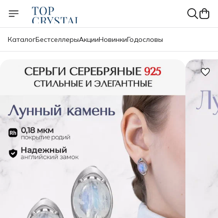
Каталог
Бестселлеры
Акции
Новинки
Годословы