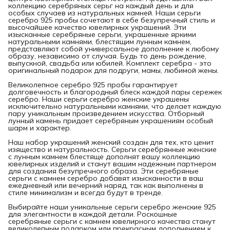
коллекцию серебряных серьг на каждый день и для
особых случаев из натуральных камней. Наши серьги
серебро 925 пробы сочетают в себе безупречный стиль и
высочайшее качество ювелирных украшений. Эти
изысканные серебряные серьги, украшенные яркими
натуральными камнями, блестящим лунным камнем,
представляют собой универсальное дополнение к любому
образу, независимо от случая. Будь то день рождение,
выпускной, свадьба или юбилей. Комплект серебра - это
оригинальный подарок для подруги, мамы, любимой жены.
Великолепное серебро 925 пробы гарантирует
долговечность и благородный блеск каждой пары сережек
серебро. Наши серьги серебро женские украшены
исключительно натуральными камнями, что делает каждую
пару уникальным произведением искусства. Отборный
лунный камень придает серебряным украшениям особый
шарм и характер.
Наш набор украшений женский создан для тех, кто ценит
изящество и натуральность. Серьги серебрянные женские
с лунным камнем блестяще дополнят вашу коллекцию
ювелирных изделий и станут вашим надежным партнером
для создания безупречного образа. Эти серебряные
серьги с камнем серебро добавят изысканности в ваш
ежедневный или вечерний наряд, так как выполнены в
стиле минимализм и всегда будут в тренде.
Выбирайте наши уникальные серьги серебро женские 925
для элегантности в каждой детали. Роскошные
серебряные серьги с камнем ювелирного качества станут
великолепным подарком или прекрасным дополнением к