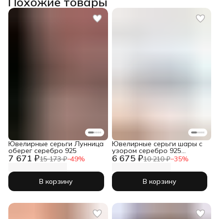
Похожие товары
Ювелирные серьги Лунница
Ювелирные серьги шары с
оберег серебро 925
узором серебро 925
7 671 ₽
6 675 ₽
винтаж
15 173 ₽
−
49
%
10 210 ₽
−
35
%
В корзину
В корзину