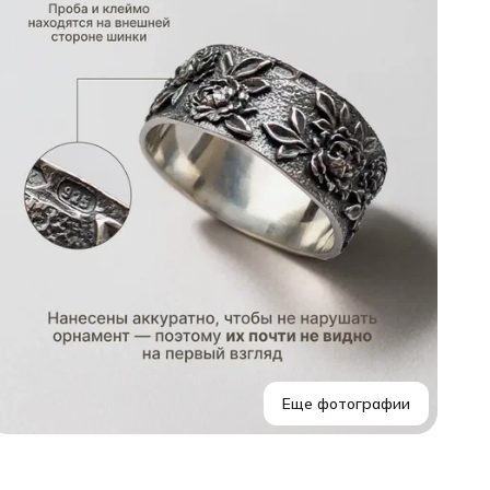
с
М
и
9
в
д
н
с
п
Еще фотографии