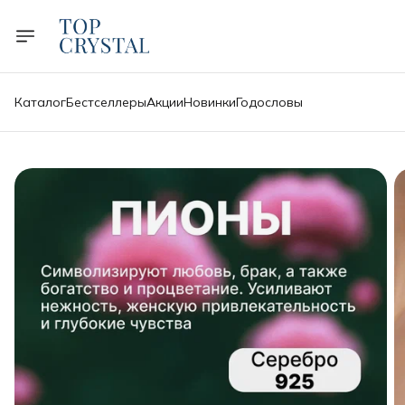
Каталог
Бестселлеры
Акции
Новинки
Годословы