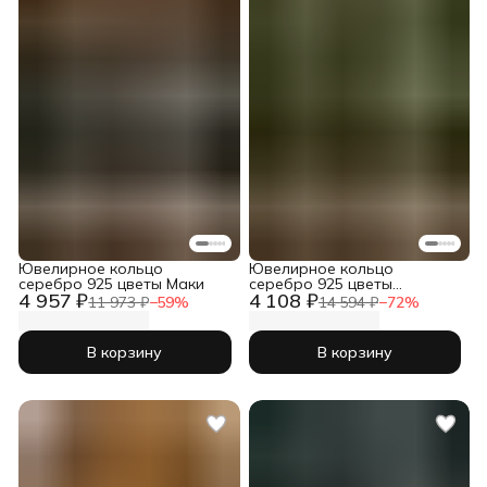
Ювелирное кольцо
Ювелирное кольцо
серебро 925 цветы Маки
серебро 925 цветы
4 957 ₽
4 108 ₽
Одуванчик
11 973 ₽
−
59
%
14 594 ₽
−
72
%
В корзину
В корзину