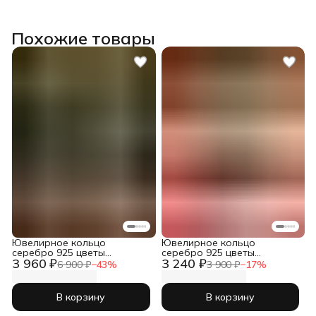
Похожие товары
Ювелирное кольцо
Ювелирное кольцо
серебро 925 цветы
серебро 925 цветы
3 960 ₽
3 240 ₽
Подсолнух
Чертополох
6 900 ₽
−
43
%
3 900 ₽
−
17
%
В корзину
В корзину