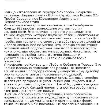
Кольцо изготовлено из серебра 925 пробы. Покрытие -
чернение. Ширина шинки - 8,0 мм. Серебряное Кольцо 925
Пробы: Современное Ювелирное Изделие для
Неповторимого Стиля.
Изысканное и невероятно стильное, наше Серебряное
Кольцо 925 пробы - воплощение элегантности и
изысканности. Это колечко не просто украшение, это
тонкое искусство, которое подчеркнет ваш неповторимый
стиль. Выполненное из высококачественного серебра 925
пробы, оно гармонично сочетает в себе простоту дизайна
и блеск ювелирного искусства. Это колечко также станет
отличной идеей подарка женщине любого возраста, так
как это кольцо абсолютно универсально. Настолько, что
подойдёт на любой палец, включая большой и
указательный, а значит - Вы точно не ошибётесь с
размером!
Универсальное Кольцо для Любого События и Повода. Это
кольцо идеально подходит для различных моментов
вашей жизни. Благодаря своему универсальному дизайну,
оно легко сочетается с повседневной одеждой,
подчеркивая ваш неповторимый стиль. Сияющее серебро
делает его прекрасным украшением для каждого дня, а
также идеальным подарком на Новый Год, день рождения
или просто так. Каждый момент становится особенным с
этим кольцом на вашем пальце.
В нашем ассортименте представлены разнообразные
модели: от классических, подходящих для повседневного
использования, до уникальных и оригинальных форм,
таких как вечерние и праздничные свадебные украшения.