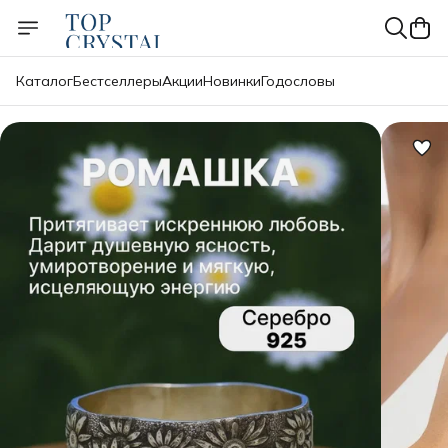
Каталог
Бестселлеры
Акции
Новинки
Годословы