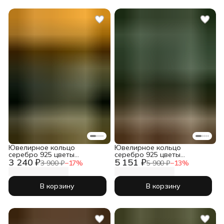
Ювелирное кольцо
Ювелирное кольцо
серебро 925 цветы
серебро 925 цветы
3 240 ₽
5 151 ₽
Васильки
Ландыши
3 900 ₽
−
17
%
5 900 ₽
−
13
%
В корзину
В корзину