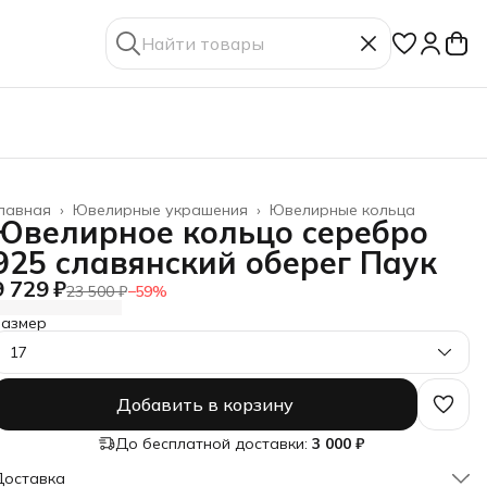
лавная
›
Ювелирные украшения
›
Ювелирные кольца
Ювелирное кольцо серебро
925 славянский оберег Паук
9 729 ₽
23 500 ₽
−
59
%
Размер
17
Добавить в корзину
До бесплатной доставки:
3 000 ₽
Доставка