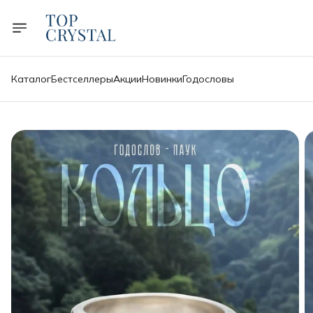
Каталог
Бестселлеры
Акции
Новинки
Годословы