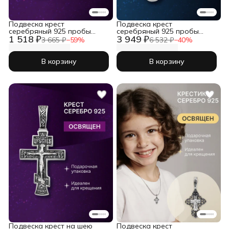
Подвеска крест
Подвеска крест
серебряный 925 пробы
серебряный 925 пробы
1 518 ₽
3 949 ₽
православный
православный
3 665 ₽
−
59
%
6 532 ₽
−
40
%
В корзину
В корзину
Подвеска крест на шею
Подвеска крест