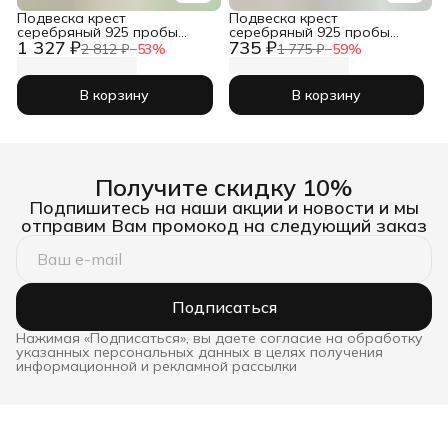
Подвеска крест
Подвеска крест
серебряный 925 пробы
серебряный 925 пробы
1 327 ₽
735 ₽
православный
православный
2 812 ₽
−
53
%
1 775 ₽
−
59
%
В корзину
В корзину
Получите скидку 10%
Подпишитесь на наши акции и новости и мы
отправим Вам промокод на следующий заказ
Подписаться
Нажимая «Подписаться», вы даете согласие на обработку
указанных персональных данных в целях получения
информационной и рекламной рассылки