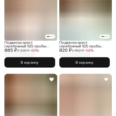
Подвеска крест
Подвеска крест
серебряный 925 пробы
серебряный 925 пробы
885 ₽
820 ₽
православный
православный
2 228 ₽
−
60
%
1 802 ₽
−
54
%
В корзину
В корзину