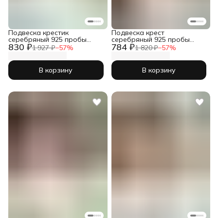
Подвеска крестик
Подвеска крест
серебряный 925 пробы
серебряный 925 пробы
830 ₽
784 ₽
православный
православный
1 927 ₽
−
57
%
1 820 ₽
−
57
%
В корзину
В корзину