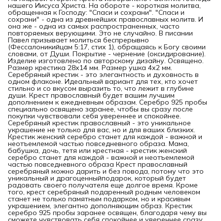
нашего Иисуса Христа. На обороте - короткая молитва,
обращенная к Господу: "Спаси и сохрани". "Спаси и
сохрани" - одна из древнейших православных молитв. И
она же - одна из самых распространенных, часто
повторяемых верующими. Это не случайно. В писании
Павел призывает молиться беспрерывно
(Фессалоникийцам 5:17, стих 1), обращаясь к Богу своими
словами, от Души. Покрытие - чернение (оксидирование).
Изделие изготовлено по авторскому дизайну. Освящено.
Размер крестика 28х14 мм. Размер ушка 4х2 мм.
Серебряный крестик - это элегантность и духовность в
одном флаконе. Идеальный вариант для тех, кто хочет
стильно и со вкусом выразить то, что лежит в глубине
души. Крест православный будет вашим лучшим
дополнением к ежедневным образам. Серебро 925 пробы
специально освящено заранее, чтобы вы сразу после
покупки чувствовали себя увереннее и спокойнее.
Серебряный крестик православный - это уникальное
украшение не только для вас, но и для ваших близких.
Крестик женский серебро станет для каждой - важной и
неотъемлемой частью повседневного образа. Мама,
бабушка, дочь, тетя или крестная - крестик женский
серебро станет для каждой - важной и неотъемлемой
частью повседневного образа Крест православный
серебряный можно дарить и без повода, потому что это
уникальный и драгоценныйподарок, который будет
радовать своего получателя еще долгое время. Кроме
того, крест серебряный подаренный родным человеком
станет не только памятным подарком, но и красивым
украшением, элегантно дополняющим образ. Крестик
серебро 925 пробы заранее освящен, благодаря чему вы
сможете чувствовать себя спокойнее и увереннее сразу