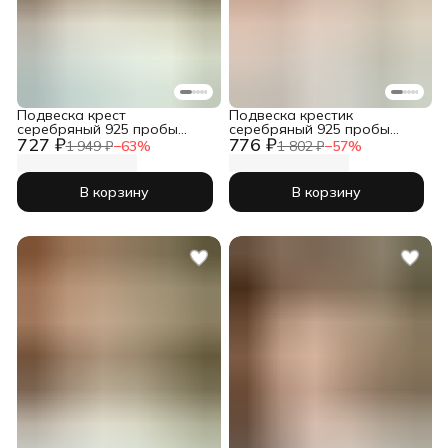
Подвеска крест
Подвеска крестик
серебряный 925 пробы
серебряный 925 пробы
727 ₽
776 ₽
православный
православный
1 949 ₽
−
63
%
1 802 ₽
−
57
%
В корзину
В корзину