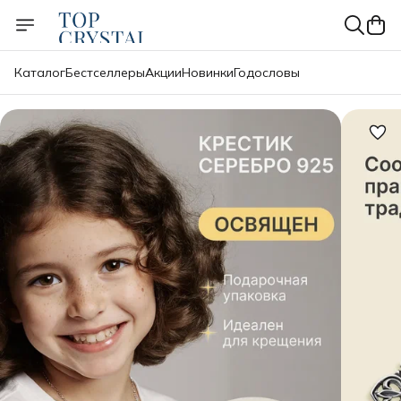
Каталог
Бестселлеры
Акции
Новинки
Годословы