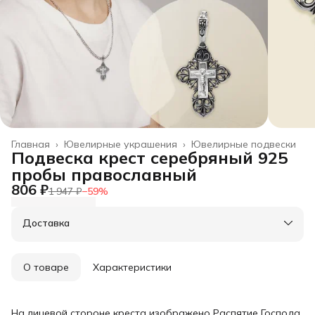
Главная
›
Ювелирные украшения
›
Ювелирные подвески
Подвеска крест серебряный 925
пробы православный
806 ₽
1 947 ₽
−
59
%
Доставка
О товаре
Характеристики
На лицевой стороне креста изображено Распятие Господа