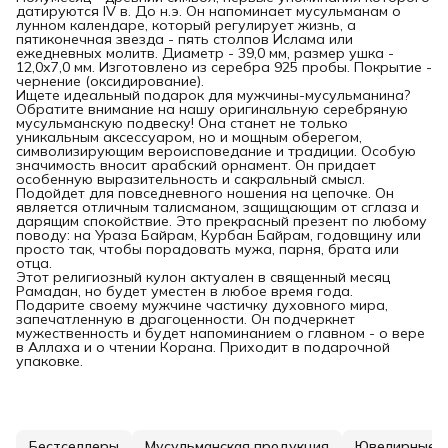
датируются IV в. До н.э. Он напоминает мусульманам о
лунном календаре, который регулирует жизнь, а
пятиконечная звезда - пять столпов Ислама или
ежедневных молитв. Диаметр - 39,0 мм, размер ушка -
12,0х7,0 мм. Изготовлено из серебра 925 пробы. Покрытие -
чернение (оксидирование).
Ищете идеальный подарок для мужчины-мусульманина?
Обратите внимание на нашу оригинальную серебряную
мусульманскую подвеску! Она станет не только
уникальным аксессуаром, но и мощным оберегом,
символизирующим вероисповедание и традиции. Особую
значимость вносит арабский орнамент. Он придает
особенную выразительность и сакральный смысл.
Подойдет для повседневного ношения на цепочке. Он
является отличным талисманом, защищающим от сглаза и
дарящим спокойствие. Это прекрасный презент по любому
поводу: на Ураза Байрам, Курбан Байрам, годовщину или
просто так, чтобы порадовать мужа, парня, брата или
отца.
Этот религиозный кулон актуален в священный месяц
Рамадан, но будет уместен в любое время года.
Подарите своему мужчине частичку духовного мира,
запечатленную в драгоценности. Он подчеркнет
мужественность и будет напоминанием о главном - о вере
в Аллаха и о чтении Корана. Приходит в подарочной
упаковке.
Бестселлеры
Мусульманская продукция
Ювелирные п