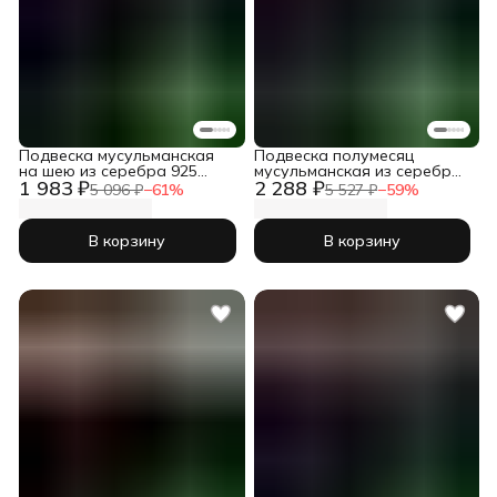
Подвеска мусульманская
Подвеска полумесяц
на шею из серебра 925
мусульманская из серебра
1 983 ₽
2 288 ₽
пробы
925 пробы на шею
5 096 ₽
−
61
%
5 527 ₽
−
59
%
В корзину
В корзину