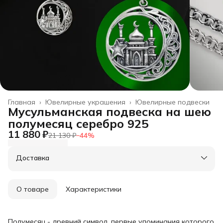
Главная
›
Ювелирные украшения
›
Ювелирные подвески
Мусульманская подвеска на шею
полумесяц серебро 925
11 880 ₽
21 130 ₽
−
44
%
Доставка
О товаре
Характеристики
Полумесяц - древний символ, первые упоминания которого