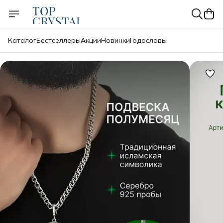
Каталог
Бестселлеры
Акции
Новинки
Годословы