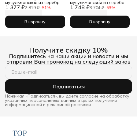
мусульманская из серебра
мусульманская из серебра
1 377 ₽
1 748 ₽
925 пробы на шею
925 пробы на шею
2 819 ₽
−
51
%
3 704 ₽
−
53
%
В корзину
В корзину
Получите скидку 10%
Подпишитесь на наши акции и новости и мы
отправим Вам промокод на следующий заказ
Подписаться
Нажимая «Подписаться», вы даете согласие на обработку
указанных персональных данных в целях получения
информационной и рекламной рассылки