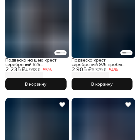
Подвеска на шею крест
Подвеска крест
серебряный 925
серебряный 925 пробы
2 235 ₽
2 905 ₽
православный
православный
4 998 ₽
−
55
%
6 379 ₽
−
54
%
В корзину
В корзину