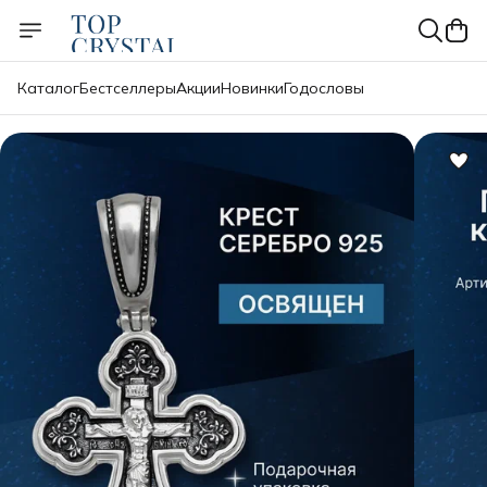
Каталог
Бестселлеры
Акции
Новинки
Годословы