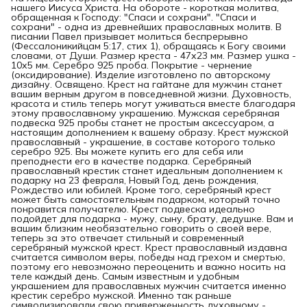
нашего Иисуса Христа. На обороте - короткая молитва,
обращенная к Господу: "Спаси и сохрани". "Спаси и
сохрани" - одна из древнейших православных молитв. В
писании Павел призывает молиться беспрерывно
(Фессалоникийцам 5:17, стих 1), обращаясь к Богу своими
словами, от Души. Размер креста - 47х23 мм. Размер ушка -
10х5 мм. Серебро 925 проба. Покрытие - чернение
(оксидирование). Изделие изготовлено по авторскому
дизайну. Освящено. Крест на гайтане для мужчин станет
вашим верным другом в повседневной жизни. Духовность,
красота и стиль теперь могут уживаться вместе благодаря
этому православному украшению. Мужская серебряная
подвеска 925 пробы станет не простым аксессуаром, а
настоящим дополнением к вашему образу. Крест мужской
православный - украшение, в составе которого только
серебро 925. Вы можете купить его для себя или
преподнести его в качестве подарка. Серебряный
православный крестик станет идеальным дополнением к
подарку на 23 февраля, Новый Год, день рождения,
Рождество или юбилей. Кроме того, серебряный крест
может быть самостоятельным подарком, который точно
понравится получателю. Крест подвеска идеально
подойдет для подарка - мужу, сыну, брату, дедушке. Вам и
вашим близким необязательно говорить о своей вере,
теперь за это отвечает стильный и современный
серебряный мужской крест. Крест православный издавна
считается символом веры, победы над грехом и смертью,
поэтому его невозможно переоценить и важно носить на
теле каждый день. Самым известным и удобным
украшением для православных мужчин считается именно
крестик серебро мужской. Именно так раньше
символизировали свою приверженность духовному -