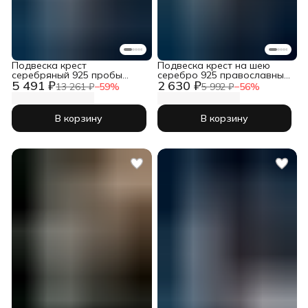
Подвеска крест
Подвеска крест на шею
серебряный 925 пробы
серебро 925 православный
5 491 ₽
2 630 ₽
православный
в позолоте
13 261 ₽
−
59
%
5 992 ₽
−
56
%
В корзину
В корзину