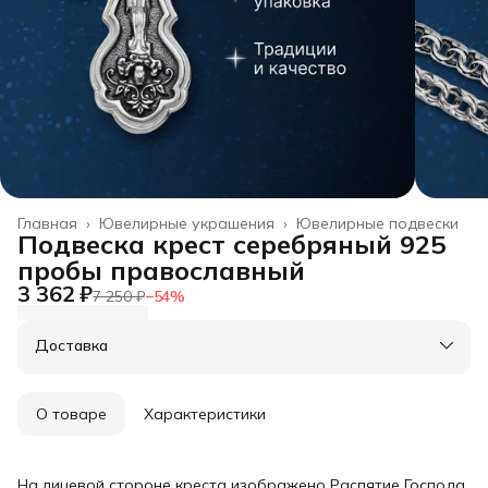
Главная
›
Ювелирные украшения
›
Ювелирные подвески
Подвеска крест серебряный 925
пробы православный
3 362 ₽
7 250 ₽
−
54
%
Доставка
О товаре
Характеристики
На лицевой стороне креста изображено Распятие Господа