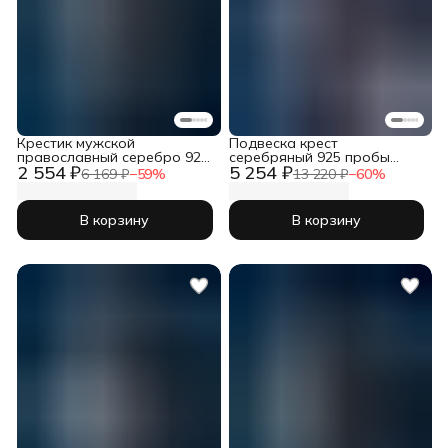
Крестик мужской
Подвеска крест
православный серебро 925
серебряный 925 пробы
2 554 ₽
5 254 ₽
пробы
православный
6 169 ₽
−
59
%
13 220 ₽
−
60
%
В корзину
В корзину