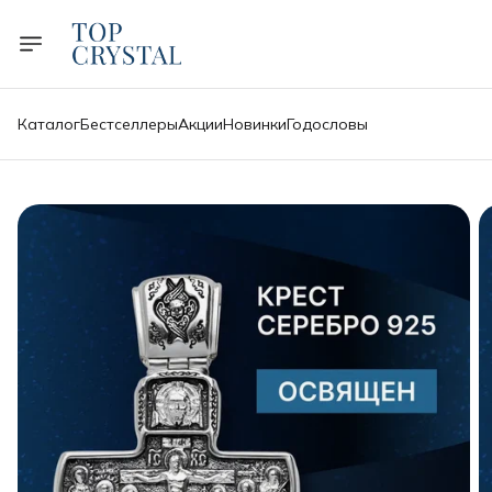
Каталог
Бестселлеры
Акции
Новинки
Годословы