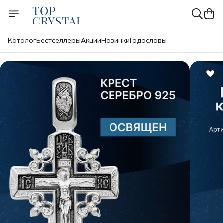
Каталог
Бестселлеры
Акции
Новинки
Годословы