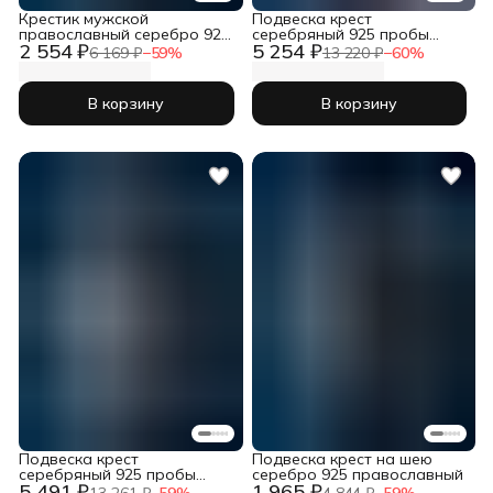
Крестик мужской
Подвеска крест
православный серебро 925
серебряный 925 пробы
2 554 ₽
5 254 ₽
пробы
православный
6 169 ₽
−
59
%
13 220 ₽
−
60
%
В корзину
В корзину
Подвеска крест
Подвеска крест на шею
серебряный 925 пробы
серебро 925 православный
5 491 ₽
1 965 ₽
православный
13 261 ₽
−
59
%
4 844 ₽
−
59
%