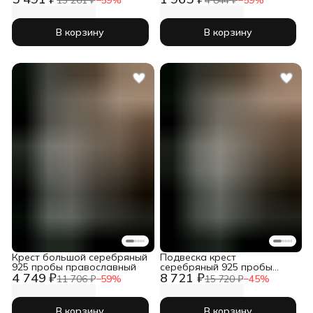
В корзину
В корзину
Крест большой серебряный
Подвеска крест
925 пробы православный
серебряный 925 пробы
4 749 ₽
8 721 ₽
православный
11 706 ₽
−
59
%
15 720 ₽
−
45
%
В корзину
В корзину