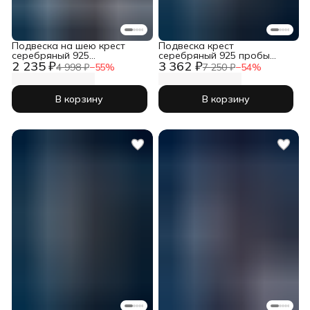
Подвеска на шею крест
Подвеска крест
серебряный 925
серебряный 925 пробы
2 235 ₽
3 362 ₽
православный
православный
4 998 ₽
−
55
%
7 250 ₽
−
54
%
В корзину
В корзину