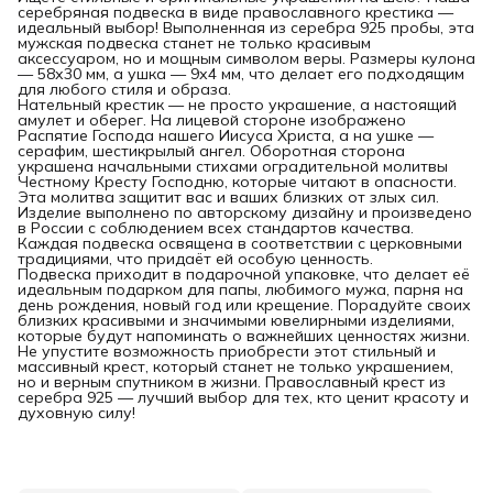
серебряная подвеска в виде православного крестика —
идеальный выбор! Выполненная из серебра 925 пробы, эта
мужская подвеска станет не только красивым
аксессуаром, но и мощным символом веры. Размеры кулона
— 58х30 мм, а ушка — 9х4 мм, что делает его подходящим
для любого стиля и образа.
Нательный крестик — не просто украшение, а настоящий
амулет и оберег. На лицевой стороне изображено
Распятие Господа нашего Иисуса Христа, а на ушке —
серафим, шестикрылый ангел. Оборотная сторона
украшена начальными стихами оградительной молитвы
Честному Кресту Господню, которые читают в опасности.
Эта молитва защитит вас и ваших близких от злых сил.
Изделие выполнено по авторскому дизайну и произведено
в России с соблюдением всех стандартов качества.
Каждая подвеска освящена в соответствии с церковными
традициями, что придаёт ей особую ценность.
Подвеска приходит в подарочной упаковке, что делает её
идеальным подарком для папы, любимого мужа, парня на
день рождения, новый год или крещение. Порадуйте своих
близких красивыми и значимыми ювелирными изделиями,
которые будут напоминать о важнейших ценностях жизни.
Не упустите возможность приобрести этот стильный и
массивный крест, который станет не только украшением,
но и верным спутником в жизни. Православный крест из
серебра 925 — лучший выбор для тех, кто ценит красоту и
духовную силу!