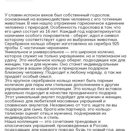
У славян испокон веков был собственный годослов,
основанный на взаимодействии человека с его тотемным
животным. В нем нашло отражение гармоничное единение
человека с природой. Особенность годослова в том, что
его цикл состоит из 16 лет. Каждый год характеризуется
наличием особого покровителя - оберег, идол и символ
которому соответствует одно из выбранных животных.
Серебряное кольцо оберег изготовлено из серебра 925
пробы. С частичным чернением.
Уникальное и универсальное — это широкое колечко,
которое служит не только украшением, но и талисманом на
удачу. Это необычное кольцо оберег, подходящее как для
женщин, так и для мужчин. Оно станет индивидуальным
акцентом в вашем образе и прекрасным подарком
близкому человеку. Подходит к любому наряду, а так же
придаёт особый смысл.
Это крупное серебряное кольцо может быть парным
колечком для пары или стильным дополнением к другим
украшениям из нашей коллекции. Это кольцо без вставок
идеально подходит в качестве праздничного подарка.
Этот уникальный амулет подойдет для мужчин и женщин,
особенно для любителей массивных украшений и
славянских амулетов. Независимо от того, ищете ли вы
подарок для сына, брата или партнера, это кольцо-
талисман оценят отец и мужчина, подчеркивая их
индивидуальность и стиль.
Наша коллекция — это сочетание трендовых и
классических украшений, произведенных в России,
подходящих для каждого повода, будь то новый год, день