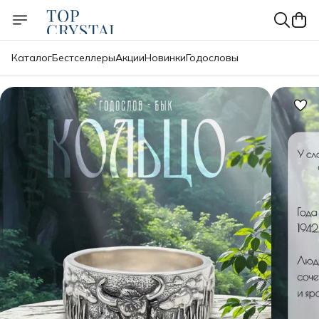
Каталог
Бестселлеры
Акции
Новинки
Годословы