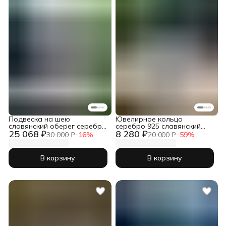
Подвеска на шею
Ювелирное кольцо
славянский оберег серебро
серебро 925 славянский
25 068 ₽
8 280 ₽
925 Бык
оберег Уж
30 000 ₽
−
16
%
20 000 ₽
−
59
%
В корзину
В корзину