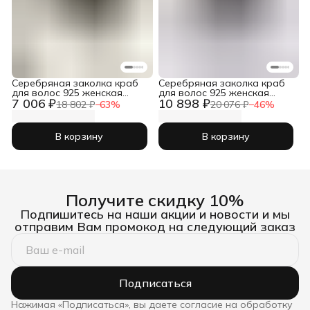
Серебряная заколка краб
Серебряная заколка краб
для волос 925 женская
для волос 925 женская
7 006 ₽
10 898 ₽
цветок
цветок
18 802 ₽
−
63
%
20 076 ₽
−
46
%
В корзину
В корзину
Получите скидку 10%
Подпишитесь на наши акции и новости и мы
отправим Вам промокод на следующий заказ
Подписаться
Нажимая «Подписаться», вы даете согласие на обработку