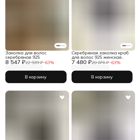
Заколка для волос
Серебряная заколка краб
серебряная 925
для волос 925 женская
8 547 ₽
7 480 ₽
цветок
22 939 ₽
−
63
%
20 076 ₽
−
63
%
В корзину
В корзину