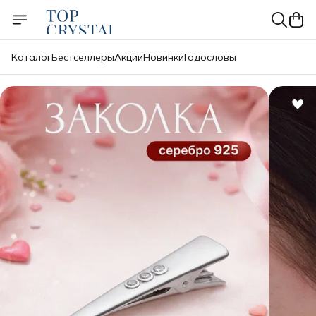
Каталог
Бестселлеры
Акции
Новинки
Годословы