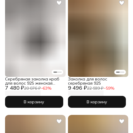
Серебряная заколка краб
Заколка для волос
для волос 925 женская
серебряная 925
7 480 ₽
9 496 ₽
цветок
20 076 ₽
−
63
%
22 939 ₽
−
59
%
В корзину
В корзину