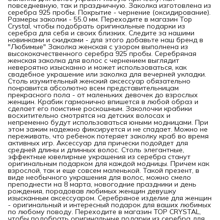
повседневную, так и праздничную. Заколка изготовлена из
серебра 925 пробы. Покрытие - чернение (оксидирование).
Размеры заколки - 55.0 мм. Переходите в магазин Top
Crystal, чтобы подобрать оригинальные подарки из
серебра для себя и своих близких. Следите за нашими
новинками и скидками - для этого добавьте наш бренд в
"Любимые" Заколка женская с узором выполнена из
высококачественного серебра 925 пробы. Серебряная
женская заколка для волос с чернением выглядит
невероятно изысканно и может использоваться, как
свадебное украшение или заколка для вечерней укладки.
Столь изумительный женский аксессуар обязательно
понравится абсолютно всем представительницам
прекрасного пола - от маленьких девочек до взрослых
женщин. Крабик гармонично впишется в любой образ и
сделает его поистине роскошным. Заколочки крабики
восхитительно смотрятся на детских волосах и
непременно будут использоваться юными модницами. При
этом зажим надежно фиксируется и не спадает. Можно не
переживать, что ребенок потеряет заколку краб во время
активных игр. Аксессуар для прически подойдет для
средней длины и длинных волос. Столь элегантные,
эффектные ювелирные украшения из серебра станут
оригинальным подарком для каждой модницы. Причем как
взрослой, так и еще совсем маленькой. Такой презент, в
виде необычного украшения для волос, можно смело
преподнести на 8 марта, новогодние праздники и день
рождения, порадовав любимых женщин девушку
изысканным аксессуаром. Серебряное изделие для женщин
- оригинальный и интересный подарок для ваших любимых
по любому поводу. Переходите в магазин TOP CRYSTAL,
чтобы подобрать оригинальные подарки из серебра для