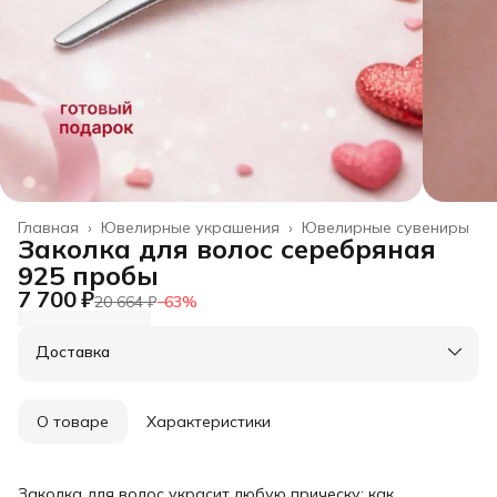
Главная
›
Ювелирные украшения
›
Ювелирные сувениры
Заколка для волос серебряная
925 пробы
7 700 ₽
20 664 ₽
−
63
%
Доставка
О товаре
Характеристики
Заколка для волос украсит любую прическу: как