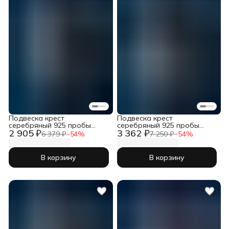
Подвеска крест
Подвеска крест
серебряный 925 пробы
серебряный 925 пробы
2 905 ₽
3 362 ₽
православный
православный
6 379 ₽
−
54
%
7 250 ₽
−
54
%
В корзину
В корзину