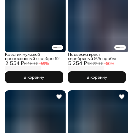
Крестик мужской
Подвеска крест
православный серебро 925
серебряный 925 пробы
2 554 ₽
5 254 ₽
пробы
православный
6 169 ₽
−
59
%
13 220 ₽
−
60
%
В корзину
В корзину