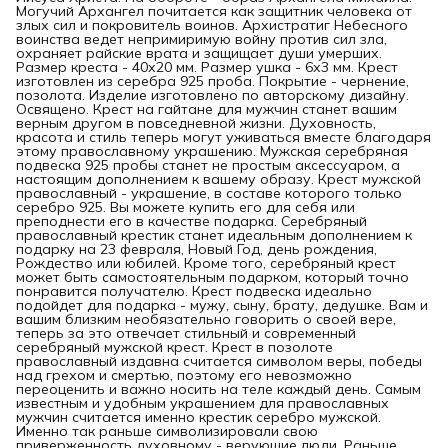
Могучий Архангел почитается как защитник человека от
злых сил и покровитель воинов. Архистратиг Небесного
воинства ведет непримиримую войну против сил зла,
охраняет райские врата и защищает души умерших.
Размер креста - 40х20 мм. Размер ушка - 6х3 мм. Крест
изготовлен из серебра 925 проба. Покрытие - чернение,
позолота. Изделие изготовлено по авторскому дизайну.
Освящено. Крест на гайтане для мужчин станет вашим
верным другом в повседневной жизни. Духовность,
красота и стиль теперь могут уживаться вместе благодаря
этому православному украшению. Мужская серебряная
подвеска 925 пробы станет не простым аксессуаром, а
настоящим дополнением к вашему образу. Крест мужской
православный - украшение, в составе которого только
серебро 925. Вы можете купить его для себя или
преподнести его в качестве подарка. Серебряный
православный крестик станет идеальным дополнением к
подарку на 23 февраля, Новый Год, день рождения,
Рождество или юбилей. Кроме того, серебряный крест
может быть самостоятельным подарком, который точно
понравится получателю. Крест подвеска идеально
подойдет для подарка - мужу, сыну, брату, дедушке. Вам и
вашим близким необязательно говорить о своей вере,
теперь за это отвечает стильный и современный
серебряный мужской крест. Крест в позолоте
православный издавна считается символом веры, победы
над грехом и смертью, поэтому его невозможно
переоценить и важно носить на теле каждый день. Самым
известным и удобным украшением для православных
мужчин считается именно крестик серебро мужской.
Именно так раньше символизировали свою
приверженность духовному - верующие люди. Раньше