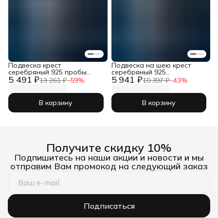
Подвеска крест
Подвеска на шею крест
серебряный 925 пробы
серебряный 925
5 491 ₽
5 941 ₽
православный
православный
13 261 ₽
−
59
%
10 397 ₽
−
43
%
В корзину
В корзину
Получите скидку 10%
Подпишитесь на наши акции и новости и мы
отправим Вам промокод на следующий заказ
Подписаться