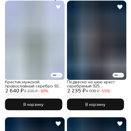
Крестик мужской
Подвеска на шею крест
православный серебро 925
серебряный 925
2 640 ₽
2 235 ₽
пробы
православный
3 200 ₽
−
18
%
4 998 ₽
−
55
%
В корзину
В корзину