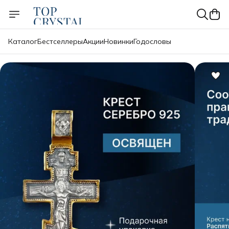
Каталог
Бестселлеры
Акции
Новинки
Годословы